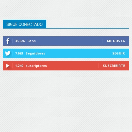
SIGUE CONECTADO
35,626
Fans
ME GUSTA
7,693
Seguidores
SEGUIR
1,240
suscriptores
SUSCRIBIRTE