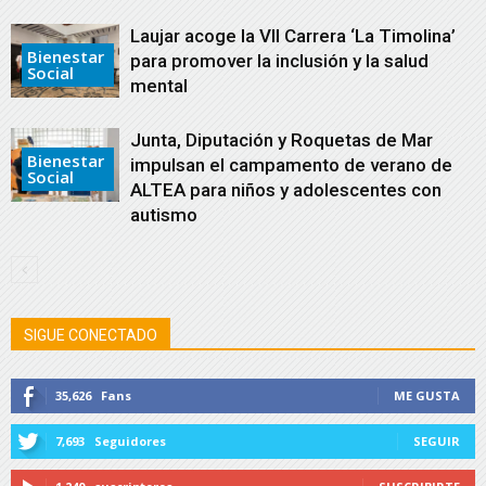
Laujar acoge la VII Carrera ‘La Timolina’
Bienestar
para promover la inclusión y la salud
Social
mental
Junta, Diputación y Roquetas de Mar
Bienestar
impulsan el campamento de verano de
Social
ALTEA para niños y adolescentes con
autismo
SIGUE CONECTADO
35,626
Fans
ME GUSTA
7,693
Seguidores
SEGUIR