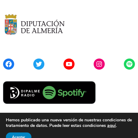
Facebook
Twitter
YouTube
Instagram
Spo
Hemos publicado una nueva versión de nuestras condiciones de
tratamiento de datos. Puede leer estas condiciones
aquí
.
Contacto
Aviso Legal
Privacidad
Cookies
Aceptar