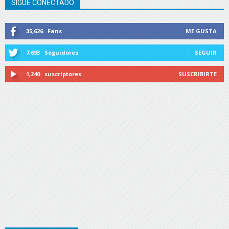
SIGUE CONECTADO
35,626
Fans
ME GUSTA
7,693
Seguidores
SEGUIR
1,240
suscriptores
SUSCRIBIRTE