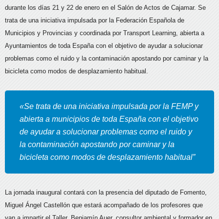
durante los días 21 y 22 de enero en el Salón de Actos de Cajamar.
Se
trata de una iniciativa impulsada por la Federación Española de
Municipios y Provincias y coordinada por Transport Learning, abierta a
Ayuntamientos de toda España con el objetivo de ayudar a solucionar
problemas como el ruido y la contaminación apostando por caminar y la
bicicleta como modos de desplazamiento habitual.
«Se trata de una iniciativa impulsada por la FEMP y
abierta a municipios de toda España con el objetivo
de ayudar a solucionar problemas como el ruido y
la contaminación apostando por caminar y la
bicicleta como modos de desplazamiento habitual”
La jornada inaugural contará con la presencia del diputado de Fomento,
Miguel Ángel Castellón que estará acompañado de los profesores que
van a impartir el Taller, Benjamín Auer, consultor ambiental y formador en