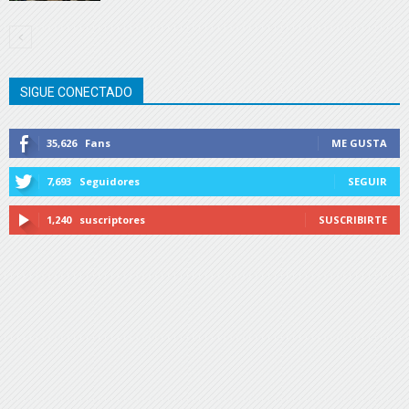
SIGUE CONECTADO
35,626
Fans
ME GUSTA
7,693
Seguidores
SEGUIR
1,240
suscriptores
SUSCRIBIRTE