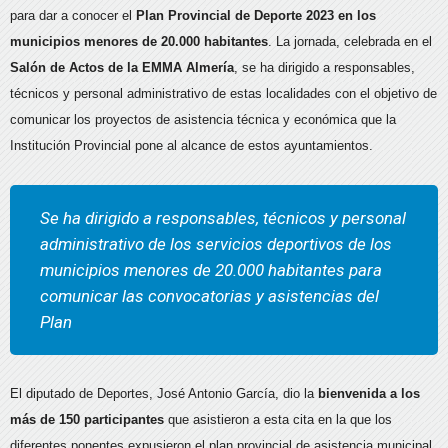
para dar a conocer el
Plan Provincial de Deporte 2023 en los
municipios menores de 20.000 habitantes
. La jornada, celebrada en el
Salón de Actos de la EMMA Almería
, se ha dirigido a responsables,
técnicos y personal administrativo de estas localidades con el objetivo de
comunicar los proyectos de asistencia técnica y económica que la
Institución Provincial pone al alcance de estos ayuntamientos.
Se ha dirigido a responsables, técnicos y personal
administrativo de los servicios deportivos de los
municipios menores de 20.000 habitantes para
comunicar las convocatorias y asistencias del
Plan
El diputado de Deportes, José Antonio García, dio la
bienvenida a los
más de 150 participantes
que asistieron a esta cita en la que los
diferentes ponentes expusieron el plan provincial de asistencia municipal