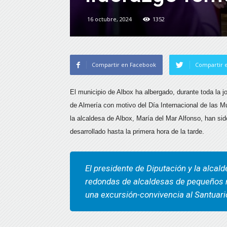
16 octubre, 2024
1352
Compartir en Facebook
Compartir e
El municipio de Albox ha albergado, durante toda la 
de Almería con motivo del Día Internacional de las Muj
la alcaldesa de Albox, María del Mar Alfonso, han s
desarrollado hasta la primera hora de la tarde.
El presidente de Diputación y la alca
redondas de alcaldesas de pequeños m
una excursión-convivencia al Santuario