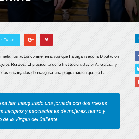
n Twitter
jornada, los actos conmemorativos que ha organizado la Diputación
eres Rurales. El presidente de la Institución, Javier A. García, y
ido los encargados de inaugurar una programación que se ha
ldesa han inaugurado una jornada con dos mesas
unicipios y asociaciones de mujeres, teatro y
 de la Virgen del Saliente