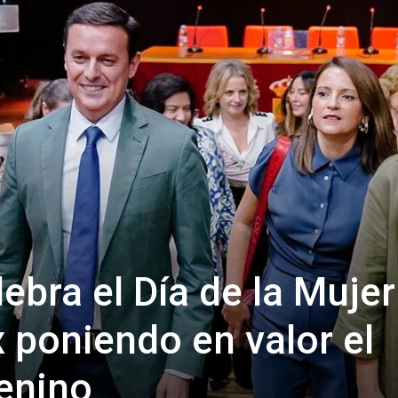
de
Almería
ebra el Día de la Mujer
x poniendo en valor el
enino