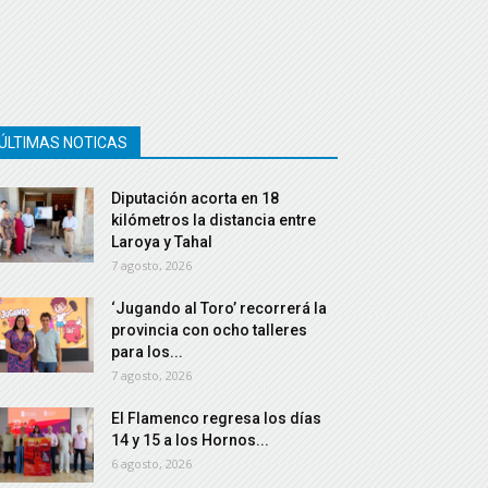
ÚLTIMAS NOTICAS
Diputación acorta en 18
kilómetros la distancia entre
Laroya y Tahal
7 agosto, 2026
‘Jugando al Toro’ recorrerá la
provincia con ocho talleres
para los...
7 agosto, 2026
El Flamenco regresa los días
14 y 15 a los Hornos...
6 agosto, 2026