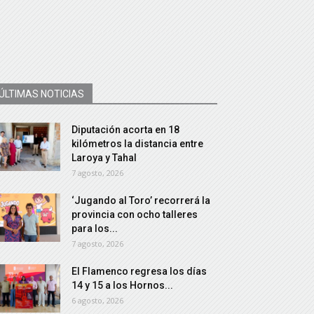
ÚLTIMAS NOTICIAS
Diputación acorta en 18
kilómetros la distancia entre
Laroya y Tahal
7 agosto, 2026
‘Jugando al Toro’ recorrerá la
provincia con ocho talleres
para los...
7 agosto, 2026
El Flamenco regresa los días
14 y 15 a los Hornos...
6 agosto, 2026