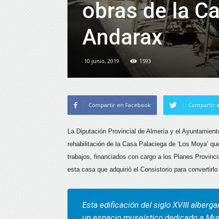
obras de la C
Andarax
10 junio, 2019
1593
Compartir en Facebook
Compartir e
La Diputación Provincial de Almería y el Ayuntamiento
rehabilitación de la Casa Palaciega de ‘Los Moya’ que
trabajos, financiados con cargo a los Planes Provinci
esta casa que adquirió el Consistorio para convertirlo
Esta edificación del siglo XVIII alberg
un espacio museístico dedicado a Muri