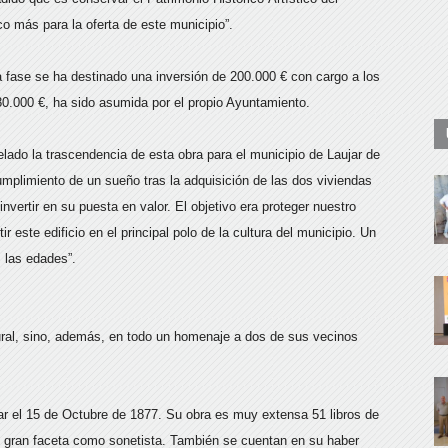
o más para la oferta de este municipio”.
 fase se ha destinado una inversión de 200.000 € con cargo a los
0.000 €, ha sido asumida por el propio Ayuntamiento.
lado la trascendencia de esta obra para el municipio de Laujar de
mplimiento de un sueño tras la adquisición de las dos viviendas
nvertir en su puesta en valor. El objetivo era proteger nuestro
r este edificio en el principal polo de la cultura del municipio. Un
s las edades”.
ltural, sino, además, en todo un homenaje a dos de sus vecinos
.
jar el 15 de Octubre de 1877. Su obra es muy extensa 51 libros de
u gran faceta como sonetista. También se cuentan en su haber