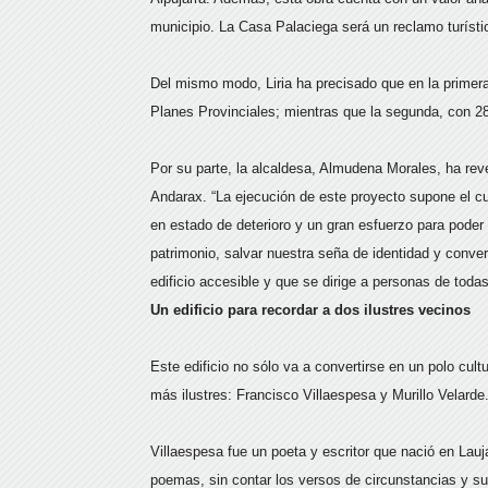
municipio. La Casa Palaciega será un reclamo turístic
Del mismo modo, Liria ha precisado que en la primera
Planes Provinciales; mientras que la segunda, con 28
Por su parte, la alcaldesa, Almudena Morales, ha reve
Andarax. “La ejecución de este proyecto supone el cu
en estado de deterioro y un gran esfuerzo para poder i
patrimonio, salvar nuestra seña de identidad y converti
edificio accesible y que se dirige a personas de toda
Un edificio para recordar a dos ilustres vecinos
Este edificio no sólo va a convertirse en un polo cu
más ilustres: Francisco Villaespesa y Murillo Velarde
Villaespesa fue un poeta y escritor que nació en Lau
poemas, sin contar los versos de circunstancias y s