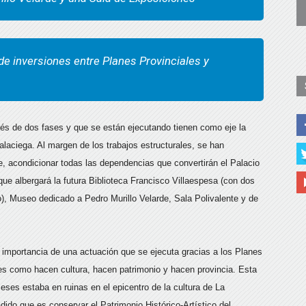
e inversiones entre Planes Provinciales y
vés de dos fases y que se están ejecutando tienen como eje la
alaciega. Al margen de los trabajos estructurales, se han
, acondicionar todas las dependencias que convertirán el Palacio
que albergará la futura Biblioteca Francisco Villaespesa (con dos
o), Museo dedicado a Pedro Murillo Velarde, Sala Polivalente y de
 importancia de una actuación que se ejecuta gracias a los Planes
es como hacen cultura, hacen patrimonio y hacen provincia. Esta
eses estaba en ruinas en el epicentro de la cultura de La
ido que es conservar el Patrimonio Histórico-Artístico del