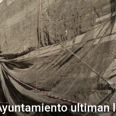
de
Almería
Ayuntamiento ultiman 