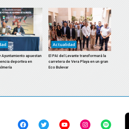
dad
Actualidad
y Ayuntamiento apuestan
El PAI del Levante transformará la
lencia deportiva en
carretera de Vera Playa en un gran
Almería
Eco Bulevar
Facebook
Twitter
YouTube
Instagram
Spotify