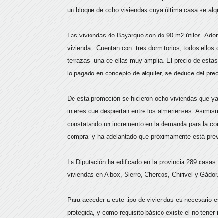
un bloque de ocho viviendas cuya última casa se alqu
Las viviendas de Bayarque son de 90 m2 útiles. Adem
vivienda. Cuentan con tres dormitorios, todos ello
terrazas, una de ellas muy amplia. El precio de esta
lo pagado en concepto de alquiler, se deduce del pre
De esta promoción se hicieron ocho viviendas que ya 
interés que despiertan entre los almerienses. Asimi
constatando un incremento en la demanda para la con
compra” y ha adelantado que próximamente está previs
La Diputación ha edificado en la provincia 289 casas e
viviendas en Albox, Sierro, Chercos, Chirivel y Gádor
Para acceder a este tipo de viviendas es necesario es
protegida, y como requisito básico existe el no tener 