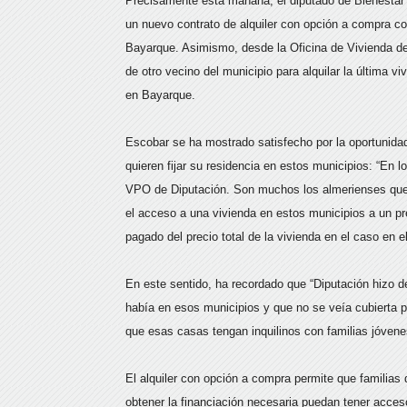
Precisamente esta mañana, el diputado de Bienestar 
un nuevo contrato de alquiler con opción a compra con
Bayarque. Asimismo, desde la Oficina de Vivienda de 
de otro vecino del municipio para alquilar la última v
en Bayarque.
Escobar se ha mostrado satisfecho por la oportunidad
quieren fijar su residencia en estos municipios: “En
VPO de Diputación. Son muchos los almerienses que 
el acceso a una vivienda en estos municipios a un p
pagado del precio total de la vivienda en el caso en 
En este sentido, ha recordado que “Diputación hizo 
había en esos municipios y que no se veía cubierta 
que esas casas tengan inquilinos con familias jóven
El alquiler con opción a compra permite que familias 
obtener la financiación necesaria puedan tener acce