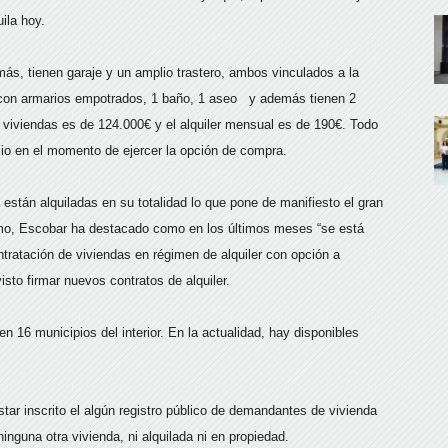
ila hoy.
ás, tienen garaje y un amplio trastero, ambos vinculados a la
s con armarios empotrados, 1 baño, 1 aseo y además tienen 2
s viviendas es de 124.000€ y el alquiler mensual es de 190€. Todo
cio en el momento de ejercer la opción de compra.
están alquiladas en su totalidad lo que pone de manifiesto el gran
smo, Escobar ha destacado como en los últimos meses “se está
tratación de viviendas en régimen de alquiler con opción a
to firmar nuevos contratos de alquiler.
n 16 municipios del interior. En la actualidad, hay disponibles
.
tar inscrito el algún registro público de demandantes de vivienda
ninguna otra vivienda, ni alquilada ni en propiedad.