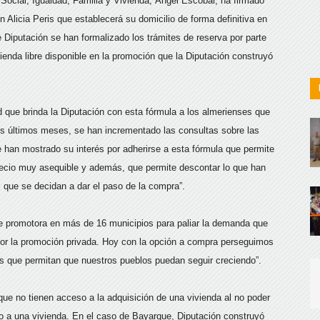
Social, Igualdad, Familia y Vivienda, Ángel Escobar, ha firmado
 Alicia Peris que establecerá su domicilio de forma definitiva en
Diputación se han formalizado los trámites de reserva por parte
ivienda libre disponible en la promoción que la Diputación construyó
 que brinda la Diputación con esta fórmula a los almerienses que
 los últimos meses, se han incrementado las consultas sobre las
han mostrado su interés por adherirse a esta fórmula que permite
recio muy asequible y además, que permite descontar lo que han
el que se decidan a dar el paso de la compra”.
de promotora en más de 16 municipios para paliar la demanda que
por la promoción privada. Hoy con la opción a compra perseguimos
es que permitan que nuestros pueblos puedan seguir creciendo”.
que no tienen acceso a la adquisición de una vivienda al no poder
so a una vivienda. En el caso de Bayarque, Diputación construyó