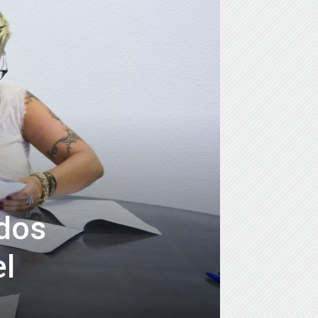
 dos
l