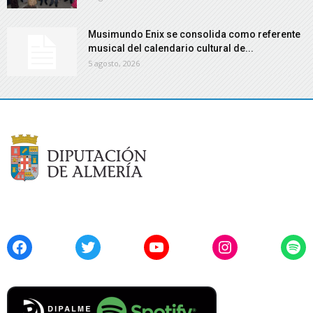
Musimundo Enix se consolida como referente
musical del calendario cultural de...
5 agosto, 2026
Facebook
Twitter
YouTube
Instagram
Spo