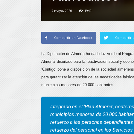
7 mayo, 2020
1942
Compartir en Facebook
Compartir e
La Diputación de Almería ha dado luz verde al Program
Almería’ diseñado para la reactivación social y econó
‘Contigo’ pone a disposición de la sociedad almerien
para garantizar la atención de las necesidades básica
municipios menores de 20.000 habitantes.
Integrado en el ‘Plan Almería’, contem
municipios menores de 20.000 habitan
refuerzo a las personas dependientes 
refuerzo del personal en los Servicios