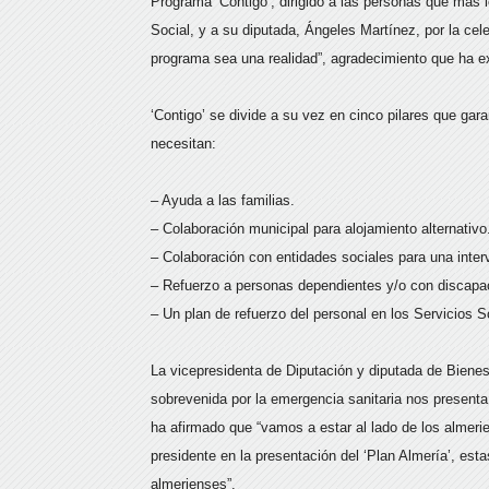
Programa ‘Contigo’, dirigido a las personas que más 
Social, y a su diputada, Ángeles Martínez, por la cel
programa sea una realidad”, agradecimiento que ha ex
‘Contigo’ se divide a su vez en cinco pilares que gar
necesitan:
– Ayuda a las familias.
– Colaboración municipal para alojamiento alternativo
– Colaboración con entidades sociales para una inter
– Refuerzo a personas dependientes y/o con discapa
– Un plan de refuerzo del personal en los Servicios 
La vicepresidenta de Diputación y diputada de Bienes
sobrevenida por la emergencia sanitaria nos presenta
ha afirmado que “vamos a estar al lado de los almeri
presidente en la presentación del ‘Plan Almería’, est
almerienses”.