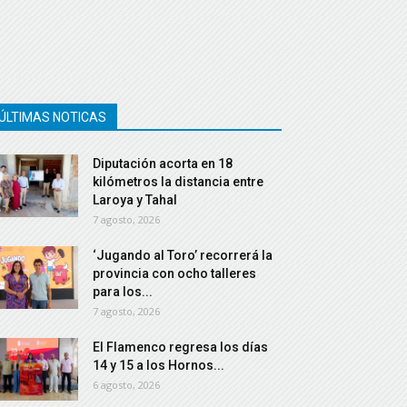
ÚLTIMAS NOTICAS
Diputación acorta en 18
kilómetros la distancia entre
Laroya y Tahal
7 agosto, 2026
‘Jugando al Toro’ recorrerá la
provincia con ocho talleres
para los...
7 agosto, 2026
El Flamenco regresa los días
14 y 15 a los Hornos...
6 agosto, 2026