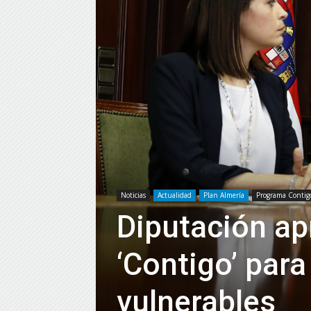
Noticias
Actualidad
Plan Almería
Programa Contig
Diputación ap
‘Contigo’ para
vulnerables