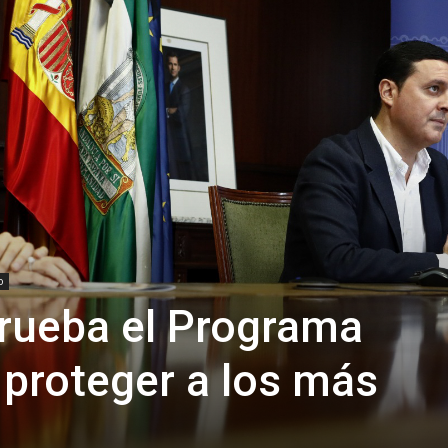
de
Almería
o
rueba el Programa
 proteger a los más