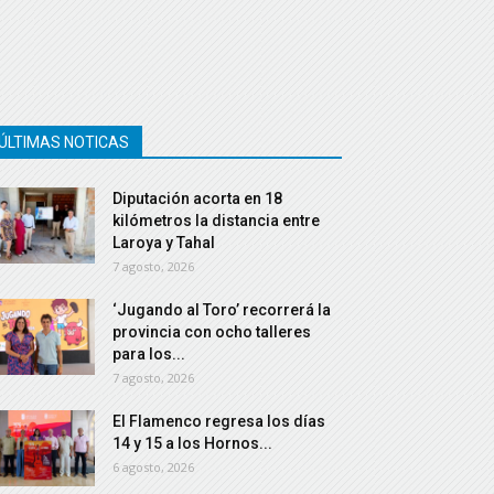
ÚLTIMAS NOTICAS
Diputación acorta en 18
kilómetros la distancia entre
Laroya y Tahal
7 agosto, 2026
‘Jugando al Toro’ recorrerá la
provincia con ocho talleres
para los...
7 agosto, 2026
El Flamenco regresa los días
14 y 15 a los Hornos...
6 agosto, 2026