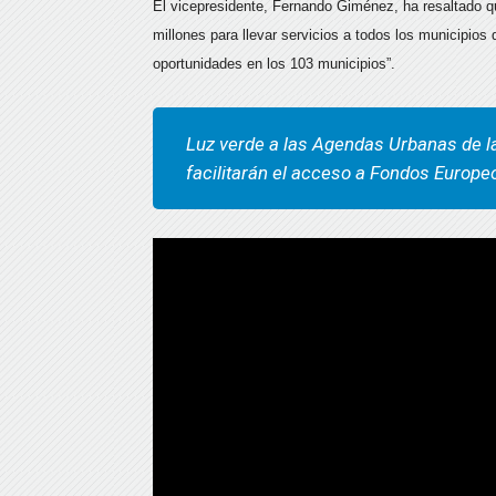
El vicepresidente, Fernando Giménez, ha resaltado q
millones para llevar servicios a todos los municipios 
oportunidades en los 103 municipios”.
Luz verde a las Agendas Urbanas de l
facilitarán el acceso a Fondos Europe