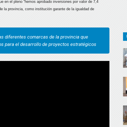
ue en el pleno “hemos aprobado inversiones por valor de 7,4
de la provincia, como institución garante de la igualdad de
as diferentes comarcas de la provincia que
os para el desarrollo de proyectos estratégicos