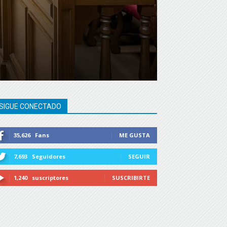
SIGUE CONECTADO
35,626
Fans
ME GUSTA
7,693
Seguidores
SEGUIR
1,240
suscriptores
SUSCRIBIRTE