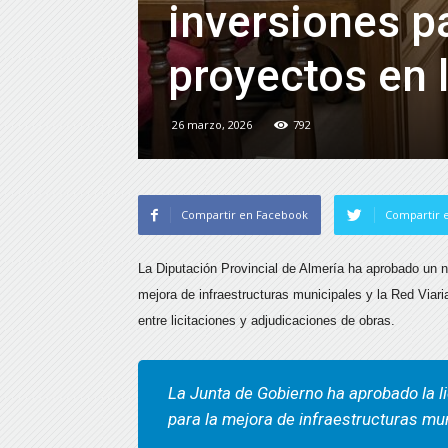
inversiones p
proyectos en l
26 marzo, 2026
792
Compartir en Facebook
Compartir e
La Diputación Provincial de Almería ha aprobado un 
mejora de infraestructuras municipales y la Red Viar
entre licitaciones y adjudicaciones de obras.
La Junta de Gobierno ha aprobado la l
para la mejora de infraestructuras mun