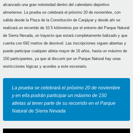
alcanzado una gran notoriedad dentro del calendario deportivo
almeriense.
La prueba se celebrará el próximo 20 de noviembre, con
salida desde la Plaza de la Constitución de Canjáyar y desde ahí se
realizará un recorrido de 10.5 kilómetros por el entorno del Parque Natural
de Sierra Nevada, un trayecto que estará completamente balizado y que
cuenta con 692 metros de desnivel. Las inscripciones siguen abiertas y
puede participar cualquier atleta mayor de 16 años, hasta un máximo de
150 participantes, ya que al discurrir por un Parque Natural hay unas
restricciones lógicas y acordes a este escenario.
La prueba se celebrará el próximo 20 de noviembre
y en ella podrán participar un máximo de 150
atletas al tener parte de su recorrido en el Parque
Natural de Sierra Nevada