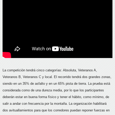
La competición tendrá cinco categorías: Absoluta, Veteranos A,
Veteranos B, Veteranos C y local. El recorrido tendrá dos grandes zonas,
siendo en un 35% de asfalto y en un 65% pista de tierra. La prueba está
considerada como de una dureza media, por lo que los participantes
deberán estar en buena forma físico y tener el hábito, como mínimo, de
salir a andar con frecuencia por la montaña. La organización habilitará
dos avituallamientos para que los corredores puedan reponer fuerzas en