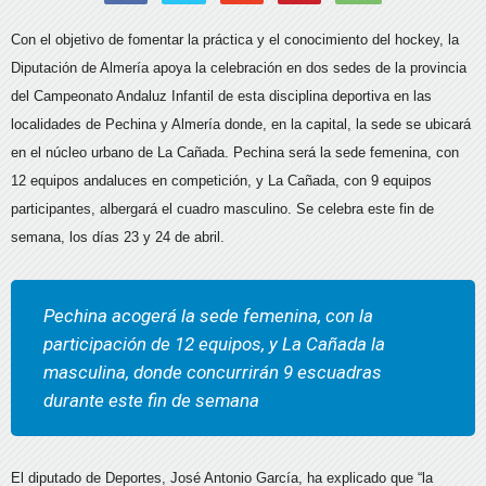
Con el objetivo de fomentar la práctica y el conocimiento del hockey, la
Diputación de Almería apoya la celebración en dos sedes de la provincia
del Campeonato Andaluz Infantil de esta disciplina deportiva en las
localidades de Pechina y Almería donde, en la capital, la sede se ubicará
en el núcleo urbano de La Cañada. Pechina será la sede femenina, con
12 equipos andaluces en competición, y La Cañada, con 9 equipos
participantes, albergará el cuadro masculino. Se celebra este fin de
semana, los días 23 y 24 de abril.
Pechina acogerá la sede femenina, con la
participación de 12 equipos, y La Cañada la
masculina, donde concurrirán 9 escuadras
durante este fin de semana
El diputado de Deportes, José Antonio García, ha explicado que “la