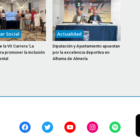
ar Social
Actualidad
 la VII Carrera ‘La
Diputación y Ayuntamiento apuestan
ara promover la inclusión
por la excelencia deportiva en
ental
Alhama de Almería
Facebook
Twitter
YouTube
Instagram
Spotify