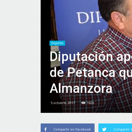
Deportes
Diputación ap
de Petanca qu
Almanzora
5 octubre, 2017
1626
Compartir en Facebook
Compartir e