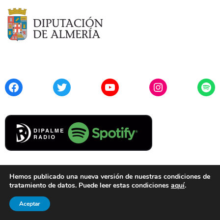
Facebook
Twitter
YouTube
Instagram
Spo
Hemos publicado una nueva versión de nuestras condiciones de
tratamiento de datos. Puede leer estas condiciones
aquí
.
Contacto
Aviso Legal
Privacidad
Cookies
Aceptar
© 2021 Diputación de Almería. Todos los derechos reservados.