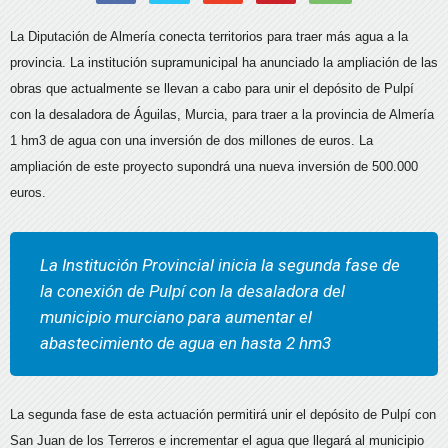
La Diputación de Almería conecta territorios para traer más agua a la
provincia. La institución supramunicipal ha anunciado la ampliación de las
obras que actualmente se llevan a cabo para unir el depósito de Pulpí
con la desaladora de Águilas, Murcia, para traer a la provincia de Almería
1 hm3 de agua con una inversión de dos millones de euros. La
ampliación de este proyecto supondrá una nueva inversión de 500.000
euros.
La Institución Provincial inicia la segunda fase de
la conexión de Pulpí con la desaladora del
municipio murciano para aumentar el
abastecimiento de agua en hasta 2 hm3
La segunda fase de esta actuación permitirá unir el depósito de Pulpí con
San Juan de los Terreros e incrementar el agua que llegará al municipio