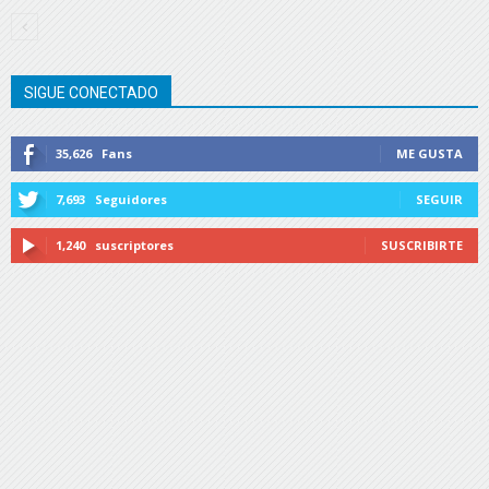
SIGUE CONECTADO
35,626
Fans
ME GUSTA
7,693
Seguidores
SEGUIR
1,240
suscriptores
SUSCRIBIRTE