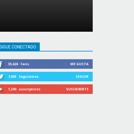
SIGUE CONECTADO
35,626
Fans
ME GUSTA
7,693
Seguidores
SEGUIR
1,240
suscriptores
SUSCRIBIRTE