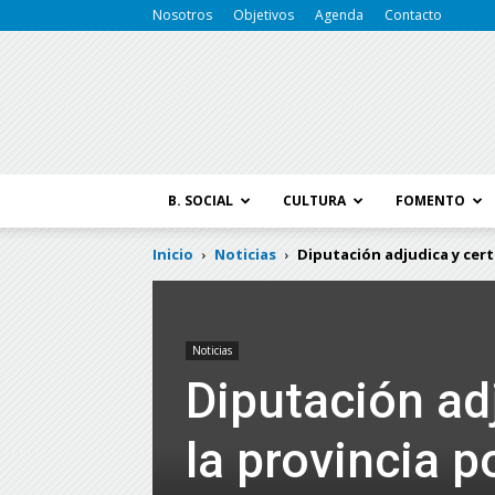
Nosotros
Objetivos
Agenda
Contacto
B. SOCIAL
CULTURA
FOMENTO
Inicio
Noticias
Diputación adjudica y certi
Noticias
Diputación adj
la provincia p