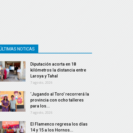
ÚLTIMAS NOTICAS
Diputación acorta en 18
kilómetros la distancia entre
Laroya y Tahal
7 agosto, 2026
‘Jugando al Toro’ recorrerá la
provincia con ocho talleres
para los...
7 agosto, 2026
El Flamenco regresa los días
14 y 15 a los Hornos...