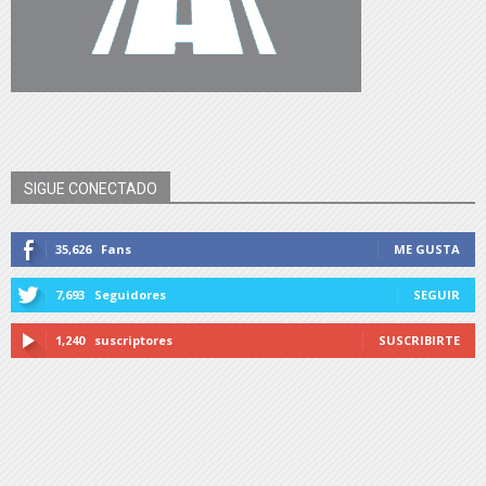
SIGUE CONECTADO
35,626
Fans
ME GUSTA
7,693
Seguidores
SEGUIR
1,240
suscriptores
SUSCRIBIRTE