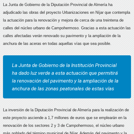
La Junta de Gobierno de la Diputación Provincial de Almería ha
adjudicado las obras del proyecto Urbanizaciones en Níjar que contempla
la actuación para la renovación y mejora de cerca de una treintena de
calles del núcleo urbano de Campohermoso. Gracias a esta actuación las
calles afectadas verán renovado su pavimento y la ampliación de la
anchura de las aceras en todas aquellas vías que sea posible.
La Junta de Gobierno de la Institución Provincial
ha dado luz verde a esta actuación que permitirá
la renovación del pavimento y la ampliación de la
anchura de las zonas peatonales de estas vías
La inversión de la Diputación Provincial de Almería para la realización de
este proyecto asciende a 1,7 millones de euros que se emplearán en la
renovación de los sectores 2 y 3 de Campohermoso, el núcleo urbano
más poblado del término municipal de Níjar. Además del pavimento y la