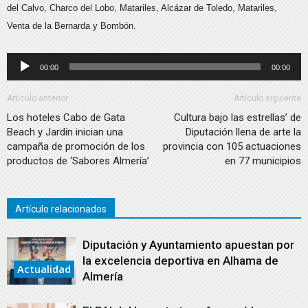
del Calvo, Charco del Lobo, Matariles, Alcázar de Toledo, Matariles,
Venta de la Bernarda y Bombón.
Reproductor
00:00
00:00
de
audio
Artículo anterior
Artículo siguiente
Los hoteles Cabo de Gata
Cultura bajo las estrellas’ de
Beach y Jardín inician una
Diputación llena de arte la
campaña de promoción de los
provincia con 105 actuaciones
productos de ‘Sabores Almería’
en 77 municipios
Artículo relacionados
Diputación y Ayuntamiento apuestan por
la excelencia deportiva en Alhama de
Actualidad
Almería