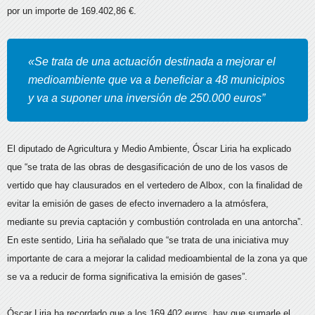
por un importe de 169.402,86 €.
«Se trata de una actuación destinada a mejorar el
medioambiente que va a beneficiar a 48 municipios
y va a suponer una inversión de 250.000 euros”
El diputado de Agricultura y Medio Ambiente, Óscar Liria ha explicado
que “se trata de las obras de desgasificación de uno de los vasos de
vertido que hay clausurados en el vertedero de Albox, con la finalidad de
evitar la emisión de gases de efecto invernadero a la atmósfera,
mediante su previa captación y combustión controlada en una antorcha”.
En este sentido, Liria ha señalado que “se trata de una iniciativa muy
importante de cara a mejorar la calidad medioambiental de la zona ya que
se va a reducir de forma significativa la emisión de gases”.
Óscar Liria ha recordado que a los 169.402 euros, hay que sumarle el