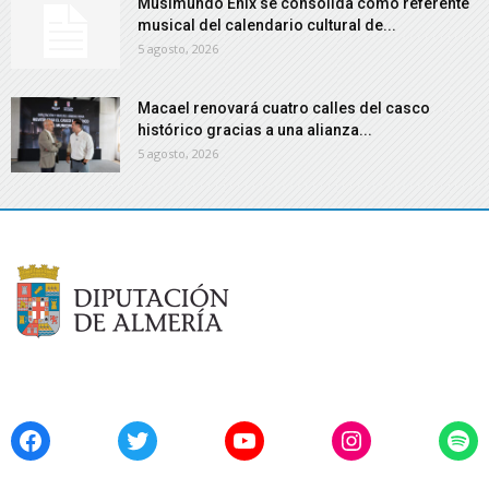
Musimundo Enix se consolida como referente
musical del calendario cultural de...
5 agosto, 2026
Macael renovará cuatro calles del casco
histórico gracias a una alianza...
5 agosto, 2026
Facebook
Twitter
YouTube
Instagram
Spo