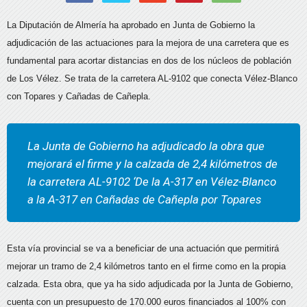
La Diputación de Almería ha aprobado en Junta de Gobierno la
adjudicación de las actuaciones para la mejora de una carretera que es
fundamental para acortar distancias en dos de los núcleos de población
de Los Vélez. Se trata de la carretera AL-9102 que conecta Vélez-Blanco
con Topares y Cañadas de Cañepla.
La Junta de Gobierno ha adjudicado la obra que
mejorará el firme y la calzada de 2,4 kilómetros de
la carretera AL-9102 ‘De la A-317 en Vélez-Blanco
a la A-317 en Cañadas de Cañepla por Topares
Esta vía provincial se va a beneficiar de una actuación que permitirá
mejorar un tramo de 2,4 kilómetros tanto en el firme como en la propia
calzada. Esta obra, que ya ha sido adjudicada por la Junta de Gobierno,
cuenta con un presupuesto de 170.000 euros financiados al 100% con