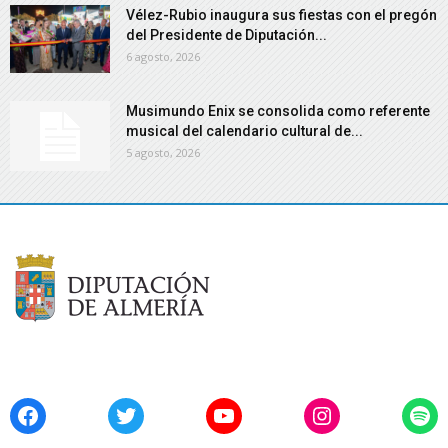
Vélez-Rubio inaugura sus fiestas con el pregón
del Presidente de Diputación...
6 agosto, 2026
Musimundo Enix se consolida como referente
musical del calendario cultural de...
5 agosto, 2026
Facebook
Twitter
YouTube
Instagram
Spo