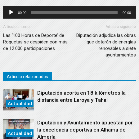
Reproductor
00:00
00:00
de
audio
Artículo anterior
Artículo siguiente
Las ‘100 Horas de Deporte’ de
Diputación adjudica las obras
Roquetas se despiden con más
que dotarán de energías
de 12.000 participaciones
renovables a siete
ayuntamientos
Artículo relacionados
Diputación acorta en 18 kilómetros la
distancia entre Laroya y Tahal
Actualidad
Diputación y Ayuntamiento apuestan por
la excelencia deportiva en Alhama de
Actualidad
Almería