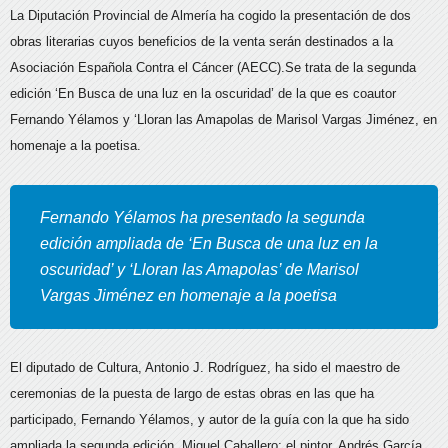
La Diputación Provincial de Almería ha cogido la presentación de dos
obras literarias cuyos beneficios de la venta serán destinados a la
Asociación Española Contra el Cáncer (AECC).
Se trata de la segunda
edición ‘En Busca de una luz en la oscuridad’ de la que es coautor
Fernando Yélamos y ‘Lloran las Amapolas de Marisol Vargas Jiménez, en
homenaje a la poetisa.
Fernando Yélamos ha presentado la segunda
edición ampliada de ‘En Busca de una luz en la
oscuridad’ y ‘Lloran las Amapolas’ de Marisol
Vargas Jiménez en homenaje a la poetisa
El diputado de Cultura, Antonio J. Rodríguez, ha sido el maestro de
ceremonias de la puesta de largo de estas obras en las que ha
participado, Fernando Yélamos, y autor de la guía con la que ha sido
ampliada la segunda edición, Miguel Caballero; el pintor, Andrés García