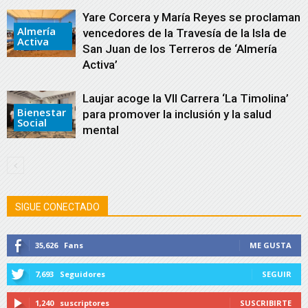
Yare Corcera y María Reyes se proclaman
Almería
vencedores de la Travesía de la Isla de
Activa
San Juan de los Terreros de ‘Almería
Activa’
Laujar acoge la VII Carrera ‘La Timolina’
Bienestar
para promover la inclusión y la salud
Social
mental
SIGUE CONECTADO
35,626
Fans
ME GUSTA
7,693
Seguidores
SEGUIR
1,240
suscriptores
SUSCRIBIRTE