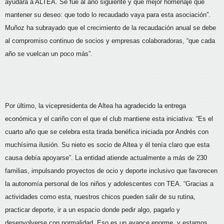
ayudara a ALTEA. Se fue al año siguiente y qué mejor homenaje que
mantener su deseo: que todo lo recaudado vaya para esta asociación”.
Muñoz ha subrayado que el crecimiento de la recaudación anual se debe
al compromiso continuo de socios y empresas colaboradoras, “que cada
año se vuelcan un poco más”.
Por último, la vicepresidenta de Altea ha agradecido la entrega
económica y el cariño con el que el club mantiene esta iniciativa: “Es el
cuarto año que se celebra esta tirada benéfica iniciada por Andrés con
muchísima ilusión. Su nieto es socio de Altea y él tenía claro que esta
causa debía apoyarse”. La entidad atiende actualmente a más de 230
familias, impulsando proyectos de ocio y deporte inclusivo que favorecen
la autonomía personal de los niños y adolescentes con TEA. “Gracias a
actividades como esta, nuestros chicos pueden salir de su rutina,
practicar deporte, ir a un espacio donde pedir algo, pagarlo y
desenvolverse con normalidad. Eso es un avance enorme, y estamos