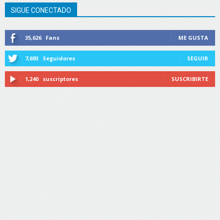
SIGUE CONECTADO
35,626
Fans
ME GUSTA
7,693
Seguidores
SEGUIR
1,240
suscriptores
SUSCRIBIRTE