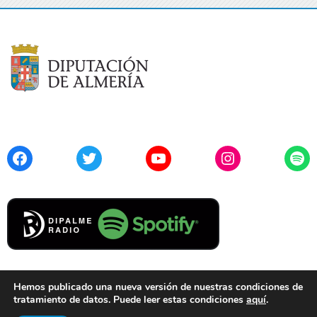
Facebook
Twitter
YouTube
Instagram
Spo
Hemos publicado una nueva versión de nuestras condiciones de
tratamiento de datos. Puede leer estas condiciones
aquí
.
Contacto
Aviso Legal
Privacidad
Cookies