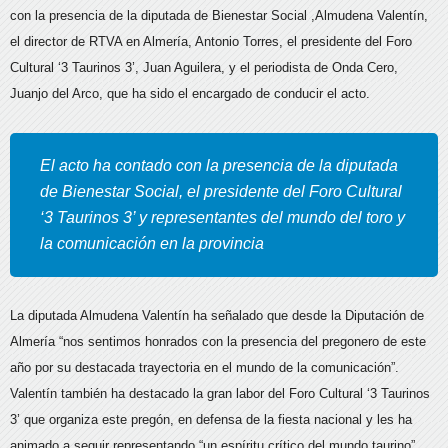
con la presencia de la diputada de Bienestar Social ,Almudena Valentín,
el director de RTVA en Almería, Antonio Torres, el presidente del Foro
Cultural ‘3 Taurinos 3’, Juan Aguilera, y el periodista de Onda Cero,
Juanjo del Arco, que ha sido el encargado de conducir el acto.
El acto ha contado con la presencia de la diputada
de Bienestar Social, el presidente del Foro Cultural
‘3 Taurinos 3’ y representantes del mundo del toro y
la comunicación en la provincia
La diputada Almudena Valentín ha señalado que desde la Diputación de
Almería “nos sentimos honrados con la presencia del pregonero de este
año por su destacada trayectoria en el mundo de la comunicación”.
Valentín también ha destacado la gran labor del Foro Cultural ‘3 Taurinos
3’ que organiza este pregón, en defensa de la fiesta nacional y les ha
animado a seguir representando “un espíritu crítico del mundo taurino”.