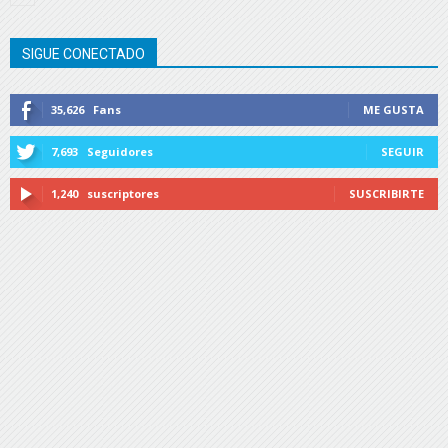
SIGUE CONECTADO
35,626
Fans
ME GUSTA
7,693
Seguidores
SEGUIR
1,240
suscriptores
SUSCRIBIRTE