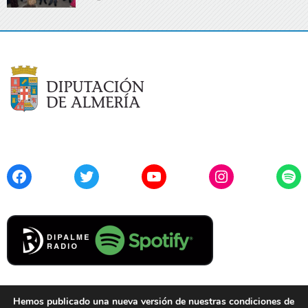
Facebook
Twitter
YouTube
Instagram
Spo
Hemos publicado una nueva versión de nuestras condiciones de