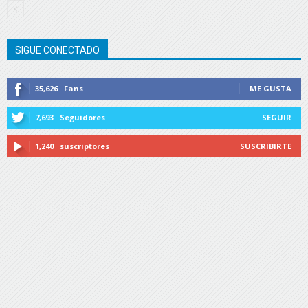
SIGUE CONECTADO
35,626
Fans
ME GUSTA
7,693
Seguidores
SEGUIR
1,240
suscriptores
SUSCRIBIRTE