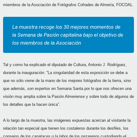
miembros de la Asociación de Fotógrafos Cofrades de Almería, FOCOAL.
La muestra recoge los 30 mejores momentos de
la Semana de Pasión capitalina bajo el objetivo de
los miembros de la Asociación
Tal y como ha explicado el diputado de Cultura, Antonio J. Rodríguez,
durante la inauguración: “La singularidad de esta exposición se debe a
que no sólo viene de la mano de los mejores fotógrafos de la tierra, sino
que además, son expertos en Semana Santa por lo que nos ofrecen una
visión muy amplia sobre la Pasión Almeriense y sobre todo de algunos de
los detalles que la hacen única”.
A lo largo de la muestra, las imágenes expuestas acercan al visitante la
relación tan especial que tienen los costaleros durante los desfiles, los
consejos de los capataces o la labor de los nazarenos custodiando el