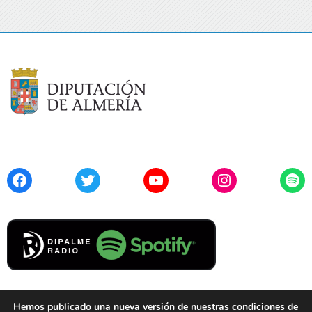
Facebook
Twitter
YouTube
Instagram
Spo
Hemos publicado una nueva versión de nuestras condiciones de