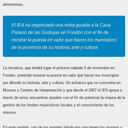
almerienses.
El IEA ha organizado una visita guiada a la Casa
Palacio de las Godoyas en Fondón con el fin de
mostrar la puesta en valor que hacen los municipios
de la provincia de su historia, arte y cultura
La iniciativa, que tendrá lugar el próximo sábado 5 de noviembre en
Fondón, pretende mostrar la puesta en valor que hacen los municipios
por difundir su historia, arte y cultura. Un esfuerzo que se concentra en
Museos y Centros de Interpretación y que desde el 2007 el IEA apoya a
través de estos encuentros anuales con el fin de potenciar la mejora de la
gestión de los fondos museísticos locales y el conocimiento de los
mismos.
En este sentido, uno de los grandes hándicaps que tienen los museos y