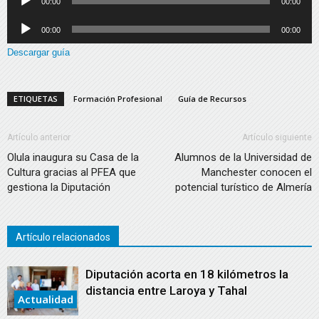
00:00
00:00
de
Reproductor
00:00
00:00
audio
de
Descargar guía
audio
ETIQUETAS
Formación Profesional
Guía de Recursos
Artículo anterior
Artículo siguiente
Olula inaugura su Casa de la
Alumnos de la Universidad de
Cultura gracias al PFEA que
Manchester conocen el
gestiona la Diputación
potencial turístico de Almería
Artículo relacionados
Diputación acorta en 18 kilómetros la
distancia entre Laroya y Tahal
Actualidad