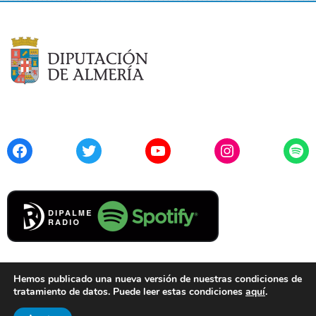
Facebook
Twitter
YouTube
Instagram
Spo
Hemos publicado una nueva versión de nuestras condiciones de
tratamiento de datos. Puede leer estas condiciones
aquí
.
Contacto
Aviso Legal
Privacidad
Cookies