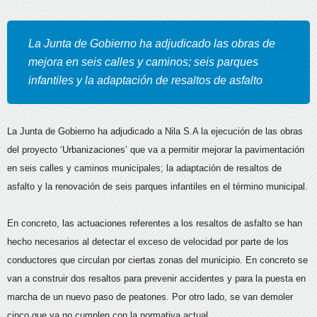
La Junta de Gobierno ha adjudicado las obras de
mejora en seis calles y caminos; seis parques
infantiles y la adaptación de resaltos de asfalto
La Junta de Gobierno ha adjudicado a Nila S.A la ejecución de las obras
del proyecto ‘Urbanizaciones’ que va a permitir mejorar la pavimentación
en seis calles y caminos municipales; la adaptación de resaltos de
asfalto y la renovación de seis parques infantiles en el término municipal.
En concreto, las actuaciones referentes a los resaltos de asfalto se han
hecho necesarios al detectar el exceso de velocidad por parte de los
conductores que circulan por ciertas zonas del municipio. En concreto se
van a construir dos resaltos para prevenir accidentes y para la puesta en
marcha de un nuevo paso de peatones. Por otro lado, se van demoler
cinco que ya no cumplen con la normativa actual.