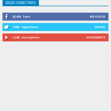
SIGUE CONECTADO
35,626
Fans
ME GUSTA
7,693
Seguidores
SEGUIR
1,240
suscriptores
SUSCRIBIRTE