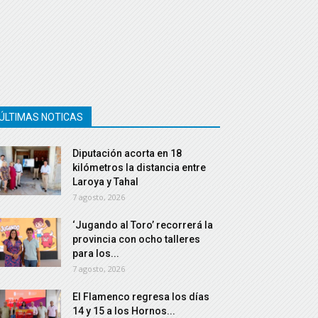
ÚLTIMAS NOTICAS
Diputación acorta en 18
kilómetros la distancia entre
Laroya y Tahal
7 agosto, 2026
‘Jugando al Toro’ recorrerá la
provincia con ocho talleres
para los...
7 agosto, 2026
El Flamenco regresa los días
14 y 15 a los Hornos...