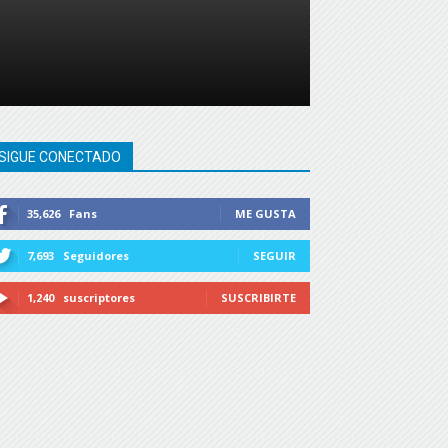
SIGUE CONECTADO
35,626
Fans
ME GUSTA
7,693
Seguidores
SEGUIR
1,240
suscriptores
SUSCRIBIRTE