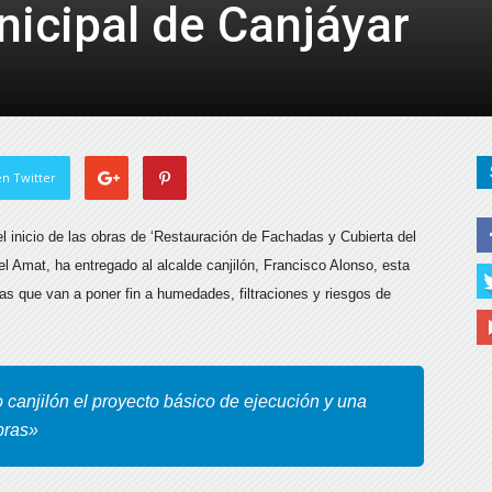
icipal de Canjáyar
de
Almería
n Twitter
l inicio de las obras de ‘Restauración de Fachadas y Cubierta del
el Amat, ha entregado al alcalde canjilón, Francisco Alonso, esta
s que van a poner fin a humedades, filtraciones y riesgos de
canjilón el proyecto básico de ejecución y una
bras»