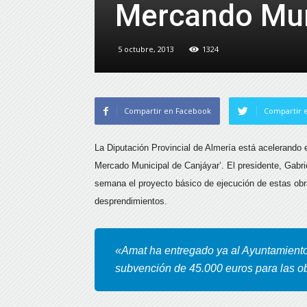
Mercando Mun
5 octubre, 2013
1324
Compartir en Facebook
Compartir e
La Diputación Provincial de Almería está acelerando e
Mercado Municipal de Canjáyar’.
El presidente, Gabri
semana el proyecto básico de ejecución de estas obra
desprendimientos.
«Amat ha entregado ya al Ayuntamiento 
subvención de 45.000 euros para las o