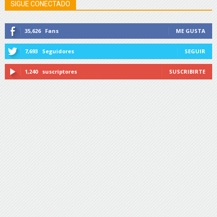
SIGUE CONECTADO
35,626
Fans
ME GUSTA
7,693
Seguidores
SEGUIR
1,240
suscriptores
SUSCRIBIRTE