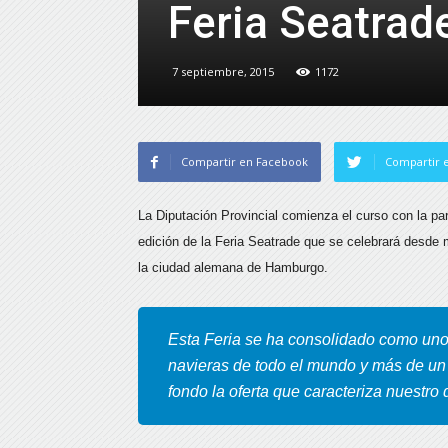
Feria Seatra
7 septiembre, 2015
1172
Compartir en Facebook
Compartir e
La Diputación Provincial comienza el curso con la pa
edición de la Feria Seatrade que se celebrará desde
la ciudad alemana de Hamburgo.
Esta Feria se ha consolidado como uno
navieras de todo el mundo y más de un
fondo la oferta que caracteriza nuestro d