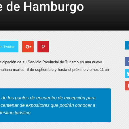
de de Hamburgo
de
Almería
n Twitter
rticipación de su Servicio Provincial de Turismo en una nueva
 mañana martes, 8 de septiembre y hasta el próximo viernes 11 en
 de los puntos de encuentro de excepción para
 centenar de expositores que podrán conocer a
estino turístico