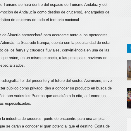
l de Turismo se hará dentro del espacio de Turismo Andaluz y del
romoción de Andalucía como destino de cruceros), encargados de
ística de cruceros de todo el territorio nacional
o de Almería aprovechará para acercarse tanto a los operadores
. Además, la Seatrade Europa, cuenta con la peculiaridad de estar
do de los ferrys y cruceros fluviales, convirtiéndola en una de las
a que reúne, en un mismo espacio, a las principales navieras de
specializados.
adiografía fiel del presente y el futuro del sector. Asimismo, sirve
ácter público como privado, den a conocer su producto en busca de
l, son varios los Puertos que acudirán a la cita, así como un
as especializadas.
e la industria de cruceros, punto de encuentro para una amplia
que se darán a conocer el gran potencial que el destino ‘Costa de