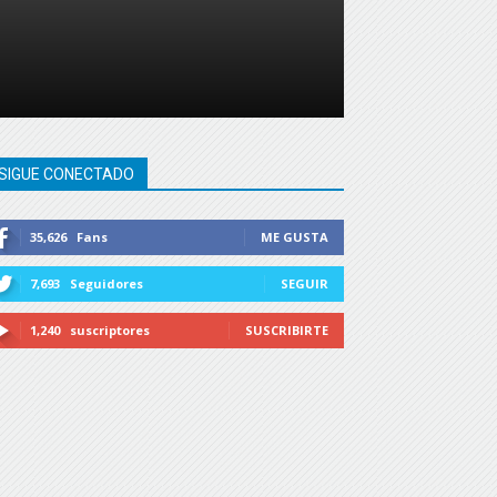
SIGUE CONECTADO
35,626
Fans
ME GUSTA
7,693
Seguidores
SEGUIR
1,240
suscriptores
SUSCRIBIRTE