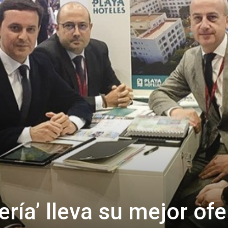
de
Almería
ría’ lleva su mejor ofe