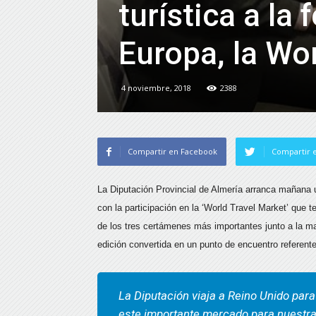
turística a la 
Europa, la Wo
4 noviembre, 2018
2388
Compartir en Facebook
Compartir e
La Diputación Provincial de Almería arranca mañana 
con la participación en la ‘World Travel Market’ que t
de los tres certámenes más importantes junto a la m
edición convertida en un punto de encuentro referente
La Diputación viaja a Reino Unido para
este importante mercado para nuestra