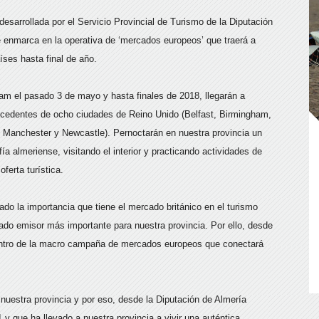
esarrollada por el Servicio Provincial de Turismo de la Diputación
e enmarca en la operativa de ‘mercados europeos’ que traerá a
íses hasta final de año.
am el pasado 3 de mayo y hasta finales de 2018, llegarán a
rocedentes de ocho ciudades de Reino Unido (Belfast, Birmingham,
 Manchester y Newcastle). Pernoctarán en nuestra provincia un
 almeriense, visitando el interior y practicando actividades de
ferta turística.
cado la importancia que tiene el mercado británico en el turismo
cado emisor más importante para nuestra provincia. Por ello, desde
dentro de la macro campaña de mercados europeos que conectará
nuestra provincia y por eso, desde la Diputación de Almería
 que ha llevado a nuestra provincia a vivir una auténtica