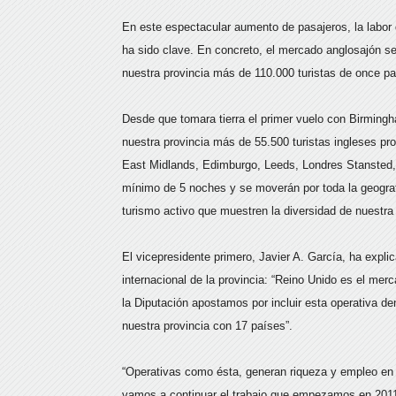
En este espectacular aumento de pasajeros, la labor d
ha sido clave. En concreto, el mercado anglosajón s
nuestra provincia más de 110.000 turistas de once pa
Desde que tomara tierra el primer vuelo con Birmingh
nuestra provincia más de 55.500 turistas ingleses p
East Midlands, Edimburgo, Leeds, Londres Stansted,
mínimo de 5 noches y se moverán por toda la geografía
turismo activo que muestren la diversidad de nuestra o
El vicepresidente primero, Javier A. García, ha expli
internacional de la provincia: “Reino Unido es el mer
la Diputación apostamos por incluir esta operativa 
nuestra provincia con 17 países”.
“Operativas como ésta, generan riqueza y empleo en 
vamos a continuar el trabajo que empezamos en 2011 y