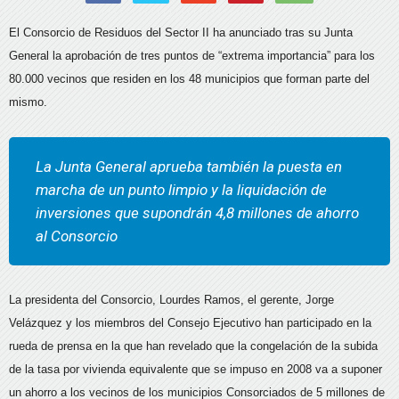
El Consorcio de Residuos del Sector II ha anunciado tras su Junta
General la aprobación de tres puntos de “extrema importancia” para los
80.000 vecinos que residen en los 48 municipios que forman parte del
mismo.
La Junta General aprueba también la puesta en
marcha de un punto limpio y la liquidación de
inversiones que supondrán 4,8 millones de ahorro
al Consorcio
La presidenta del Consorcio, Lourdes Ramos, el gerente, Jorge
Velázquez y los miembros del Consejo Ejecutivo han participado en la
rueda de prensa en la que han revelado que la congelación de la subida
de la tasa por vivienda equivalente que se impuso en 2008 va a suponer
un ahorro a los vecinos de los municipios Consorciados de 5 millones de