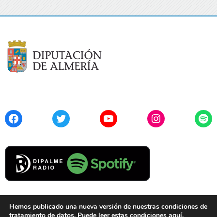
Facebook
Twitter
YouTube
Instagram
Spo
Hemos publicado una nueva versión de nuestras condiciones de
tratamiento de datos. Puede leer estas condiciones
aquí
.