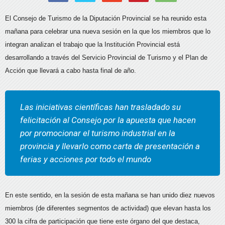
El Consejo de Turismo de la Diputación Provincial se ha reunido esta
mañana para celebrar una nueva sesión en la que los miembros que lo
integran analizan el trabajo que la Institución Provincial está
desarrollando a través del Servicio Provincial de Turismo y el Plan de
Acción que llevará a cabo hasta final de año.
Las iniciativas científicas han trasladado su
felicitación al Consejo por la apuesta que hacen
por promocionar el turismo industrial en la
provincia y llevarlo como carta de presentación a
ferias y acciones por todo el mundo
En este sentido, en la sesión de esta mañana se han unido diez nuevos
miembros (de diferentes segmentos de actividad) que elevan hasta los
300 la cifra de participación que tiene este órgano del que destaca,