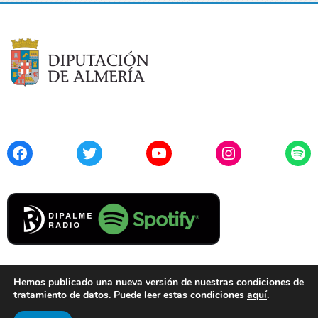
Facebook
Twitter
YouTube
Instagram
Spo
Hemos publicado una nueva versión de nuestras condiciones de
tratamiento de datos. Puede leer estas condiciones
aquí
.
Contacto
Aviso Legal
Privacidad
Cookies