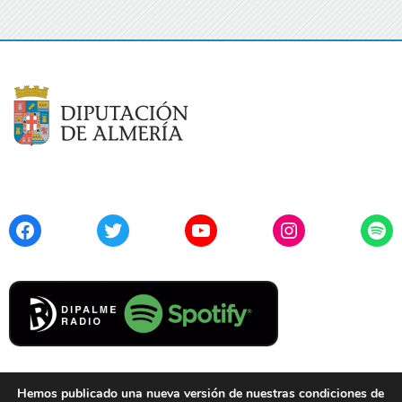
Facebook
Twitter
YouTube
Instagram
Spo
Hemos publicado una nueva versión de nuestras condiciones de