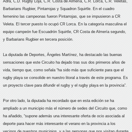
Adra, C.D. Rugby Loja, C.R. Costa de Almería, C.R. Lorca, C.R. Veletas,
Barbarians Rugbier, Pintarrojas y Squadron Squirtle. En el cuadro
femenino las campeonas fueron Pintarrojas, que se impusieron a CR
Veleta. El tercer puesto lo ocupó CR Lorca. En la categoría masculina el
equipo campeón fue Escuadrón Squirtle, CR Costa de Almería segundo,
y Barbarians Rugbier en tercera posición.
La diputada de Deportes, Ángeles Martínez, ha destacado las buenas
sensaciones que este Circuito ha dejado tras sus dos primeros años de
vida, tiempo que, como señala “ha sido más que suficiente para que el
rugby playa se consolide en nuestro litoral a través de este programa. Es
un proyecto clave para difundir el rugby y el rugby playa en la provincia”.
Por otro lado, la diputada ha recordado que en esta edición se ha
ampliado a un municipio más el número de sedes del Circuito que, como
ha añadido, “supone además una interesante oferta de ocio asociada al
deporte para hacer más interesante el verano en la provincia a los
vecinos de nuestros municipios, y a las personas que nos visitan durante