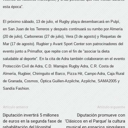
esta época”.
El próximo sábado, 13 de julio, el Rugby playa desembarcará en Pulpí,
en San Juan de los Terreros y después continuará su rumbo por Almería
(20 de julio), Carboneras (27 de julio), Vera (3 de agosto) y Roquetas de
Mar (17 de agosto). Rugbier y Avant Sport Center son patrocinadores del
evento junto a Primaflor, que repite con el fin de “asociar la dieta
saludable al deporte”. En la cita de Adra también colaboraron en el evento
Protección Civil de Adra, C.D. Marrajos Rugby Adra, C.R. Costa de
Almería, Rugbier, Chiringuito el Barco, Pizza Hit, Campo Adra, Caja Rural
de Granada, Cosmos, Óptica Guillen-Azpilche, Azpilche, SAMA2005 y
Sandía Fashion.
Artículo anterior
Artículo siguiente
Diputación invertirá 5 millones
Diputación promueve con
de euros en la segunda fase de
‘Clásicos en el Parque’ la cultura
rehabilitación del Hospital
musical en espacios singulares