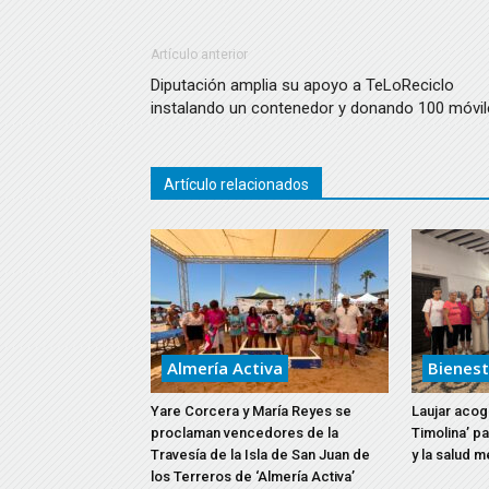
Artículo anterior
Diputación amplia su apoyo a TeLoReciclo
instalando un contenedor y donando 100 móvil
Artículo relacionados
Almería Activa
Bienest
Yare Corcera y María Reyes se
Laujar acoge
proclaman vencedores de la
Timolina’ p
Travesía de la Isla de San Juan de
y la salud m
los Terreros de ‘Almería Activa’