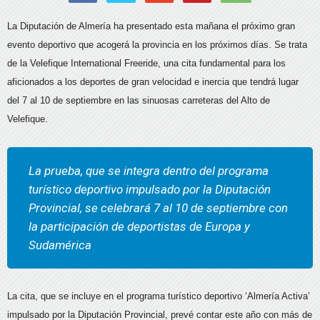
La Diputación de Almería ha presentado esta mañana el próximo gran
evento deportivo que acogerá la provincia en los próximos días. Se trata
de la Velefique International Freeride, una cita fundamental para los
aficionados a los deportes de gran velocidad e inercia que tendrá lugar
del 7 al 10 de septiembre en las sinuosas carreteras del Alto de
Velefique.
La prueba, que se integra dentro del programa
turístico deportivo impulsado por la Diputación
Provincial, se celebrará 7 al 10 de septiembre con
la participación de deportistas de Europa y
Sudamérica
La cita, que se incluye en el programa turístico deportivo ‘Almería Activa’
impulsado por la Diputación Provincial, prevé contar este año con más de