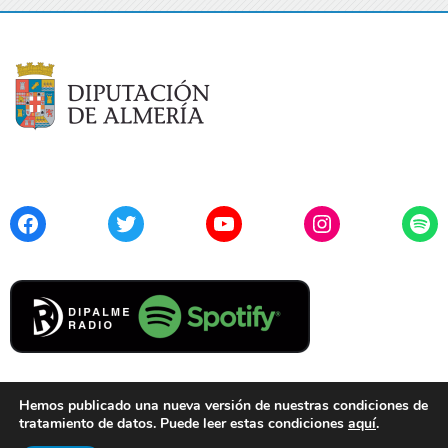
Facebook
Twitter
YouTube
Instagram
Spo
Hemos publicado una nueva versión de nuestras condiciones de
tratamiento de datos. Puede leer estas condiciones
aquí
.
Contacto
Aviso Legal
Privacidad
Cookies