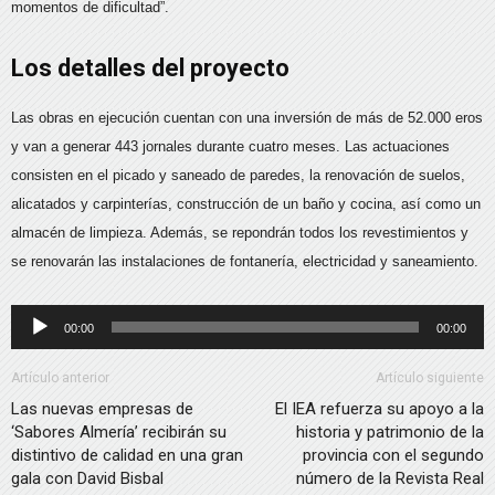
momentos de dificultad”.
Los detalles del proyecto
Las obras en ejecución cuentan con una inversión de más de 52.000 eros
y van a generar 443 jornales durante cuatro meses. Las actuaciones
consisten en el picado y saneado de paredes, la renovación de suelos,
alicatados y carpinterías, construcción de un baño y cocina, así como un
almacén de limpieza. Además, se repondrán todos los revestimientos y
se renovarán las instalaciones de fontanería, electricidad y saneamiento.
Reproductor
00:00
00:00
de
audio
Artículo anterior
Artículo siguiente
Las nuevas empresas de
El IEA refuerza su apoyo a la
‘Sabores Almería’ recibirán su
historia y patrimonio de la
distintivo de calidad en una gran
provincia con el segundo
gala con David Bisbal
número de la Revista Real