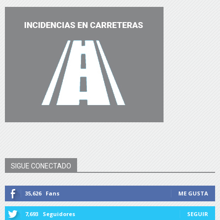
SIGUE CONECTADO
35,626
Fans
ME GUSTA
7,693
Seguidores
SEGUIR