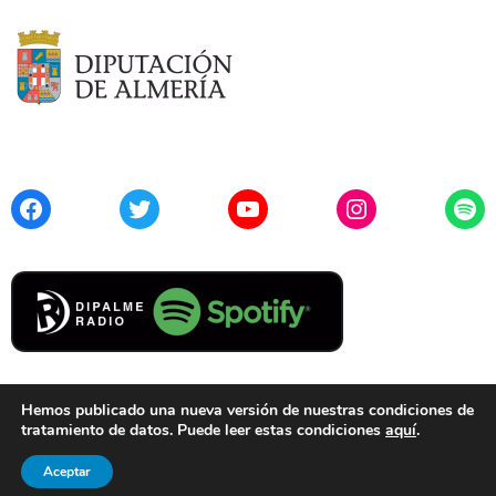
Facebook
Twitter
YouTube
Instagram
Spo
Hemos publicado una nueva versión de nuestras condiciones de
tratamiento de datos. Puede leer estas condiciones
aquí
.
Contacto
Aviso Legal
Privacidad
Cookies
Aceptar
© 2021 Diputación de Almería. Todos los derechos reservados.