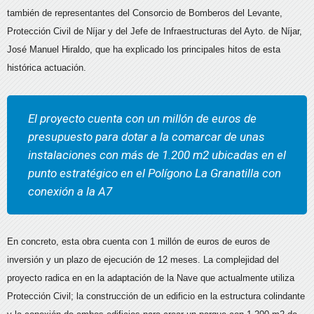
también de representantes del Consorcio de Bomberos del Levante,
Protección Civil de Níjar y del Jefe de Infraestructuras del Ayto. de Níjar,
José Manuel Hiraldo, que ha explicado los principales hitos de esta
histórica actuación.
El proyecto cuenta con un millón de euros de
presupuesto para dotar a la comarcar de unas
instalaciones con más de 1.200 m2 ubicadas en el
punto estratégico en el Polígono La Granatilla con
conexión a la A7
En concreto, esta obra cuenta con 1 millón de euros de euros de
inversión y un plazo de ejecución de 12 meses. La complejidad del
proyecto radica en en la adaptación de la Nave que actualmente utiliza
Protección Civil; la construcción de un edificio en la estructura colindante