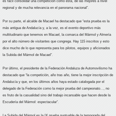
es fácil consolidar una competición como ésta, de las mejores a nivel
regional y de mucha relevancia en el panorama nacional”.
Por su parte, el alcalde de Macael ha destacado que “esta prueba es la
más antigua de Andalucía y, a la vez, es el evento deportivo más
multitudinario que tenemos en Macael, la comarca del Mármol y Almería
por el alto número de visitantes que congrega. Hay 115 inscritos y esto
dice mucho de lo que representa para los pilotos, equipos y aficionados
la Subida del Mármol de Macael”.
Por último, el presidente de la Federación Andaluza de Automovilismo ha
destacado que “la competición, año tras año, tiene la mejor inscripción de
Andalucía y que, en los últimos años haya estado catalogada por el
delegado de la Federación como la mejor prueba del campeonato…, no
es fruto de la casualidad sino del trabajo incansable que hacen desde la
Escudería del Mármol: espectacular”.
La Subida del Mármol es la IX prueba puntuable de la temporada del