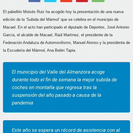
El pabellón Moisés Ruiz ha acogido hoy la presentación de una nueva
edición de la ‘Subida del Mármol’ que se celebra en el municipio de
Macael. En el acto han participado el diputado de Deportes, José Antonio
García, el alcalde de Macael, Raúl Martínez, el presidente de la
Federación Andaluza de Automovilismo, Manuel Alonso y la presidenta de
la Escudería del Mármol, Ana Belén Tapia.
El municipio del Valle del Almanzora acoge
durante todo el fin de semana la mejor subida de
coches en montaña que regresa tras la
suspensión del año pasado a causa de la
pandemia
Este año se espera un récord de asistencia con al