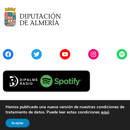
Facebook
Twitter
YouTube
Instagram
Spo
Hemos publicado una nueva versión de nuestras condiciones de
tratamiento de datos. Puede leer estas condiciones
aquí
.
Contacto
Aviso Legal
Privacidad
Cookies
Aceptar
© 2021 Diputación de Almería. Todos los derechos reservados.