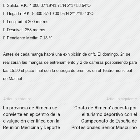
 Salida: P.K. 4.000 37º19’41.71”N 2º17’53.54”O
 Llegada: P.K. 8.300 37º19’00.95”N 2º17’19.13”O
 Longitud: 4.300 metros
 Desnivel: 258 metros
 Pendiente Media: 7.18 %
Antes de cada manga habrá una exhibición de drift. El domingo, 24 se
realizarán las mangas de entrenamiento y 2 de carreras posponiendo para
las 15:30 el plato final con la entrega de premios en el Teatro municipal
de Macael.
Artículo anterior
Artículo siguiente
La provincia de Almería se
‘Costa de Almería’ apuesta por
convierte en epicentro de la
el turismo deportivo con el
divulgación científica con la
Campeonato de España de
Reunión Medicina y Deporte
Profesionales Senior Masculino