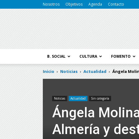
Nosotros
Objetivos
Agenda
Contacto
B. SOCIAL
CULTURA
FOMENTO
Inicio
Noticias
Actualidad
Ángela Molin
Noticias
Actualidad
Sin categoría
Ángela Molina
Almería y dest