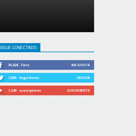
SIGUE CONECTADO
35,626
Fans
ME GUSTA
7,693
Seguidores
SEGUIR
1,240
suscriptores
SUSCRIBIRTE