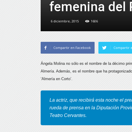
femenina del 
6 diciembre, 2015
1606
Compartir en Facebook
Compartir e
Ángela Molina no sólo es el nombre de la décimo pri
Almería. Además, es el nombre que ha protagonizado l
‘Almería en Corto’.
La actriz, que recibirá esta noche el pr
rueda de prensa en la Diputación Provi
Teatro Cervantes.