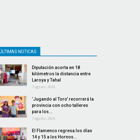
ÚLTIMAS NOTICAS
Diputación acorta en 18
kilómetros la distancia entre
Laroya y Tahal
7 agosto, 2026
‘Jugando al Toro’ recorrerá la
provincia con ocho talleres
para los...
7 agosto, 2026
El Flamenco regresa los días
14 y 15 a los Hornos...