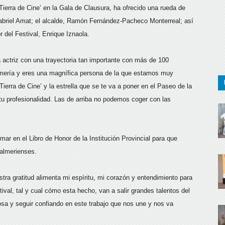
 Tierra de Cine’ en la Gala de Clausura, ha ofrecido una rueda de
 Gabriel Amat; el alcalde, Ramón Fernández-Pacheco Monterreal; así
r del Festival, Enrique Iznaola.
 actriz con una trayectoria tan importante con más de 100
lmería y eres una magnífica persona de la que estamos muy
ierra de Cine’ y la estrella que se te va a poner en el Paseo de la
tu profesionalidad. Las de arriba no podemos coger con las
irmar en el Libro de Honor de la Institución Provincial para que
 almerienses.
tra gratitud alimenta mi espíritu, mi corazón y entendimiento para
ival, tal y cual cómo esta hecho, van a salir grandes talentos del
osa y seguir confiando en este trabajo que nos une y nos va