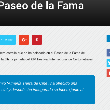
Paseo de la Fama
de
Almería
n Twitter
mera estrella que se ha colocado en el Paseo de la Fama de
a última jornada del XIV Festival Internacional de Cortometrajes
emio ‘Almería Tierra de Cine’, ha ofrecido una
ncial y después ha inaugurado su lucero junto al