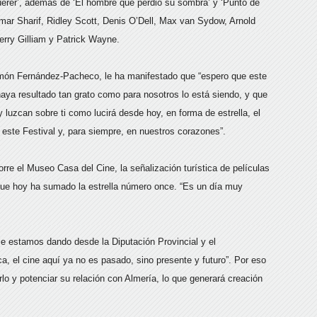
uerer’, además de ‘El hombre que perdió su sombra’ y ‘Punto de
mar Sharif, Ridley Scott, Denis O’Dell, Max van Sydow, Arnold
rry Gilliam y Patrick Wayne.
món Fernández-Pacheco, le ha manifestado que “espero que este
haya resultado tan grato como para nosotros lo está siendo, y que
y luzcan sobre ti como lucirá desde hoy, en forma de estrella, el
de este Festival y, para siempre, en nuestros corazones”.
orre el Museo Casa del Cine, la señalización turística de películas
que hoy ha sumado la estrella número once. “Es un día muy
 le estamos dando desde la Diputación Provincial y el
a, el cine aquí ya no es pasado, sino presente y futuro”. Por eso
lo y potenciar su relación con Almería, lo que generará creación