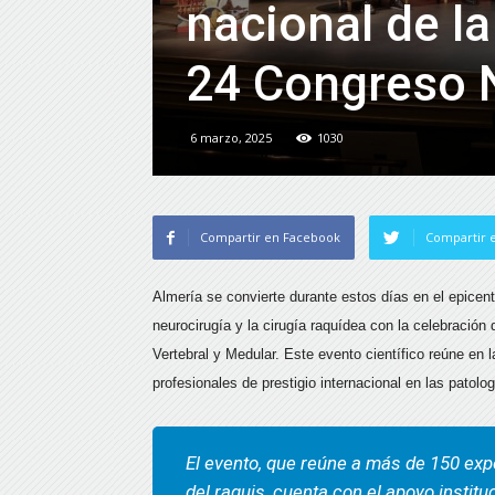
nacional de l
24 Congreso 
6 marzo, 2025
1030
Compartir en Facebook
Compartir e
Almería se convierte durante estos días en el epicen
neurocirugía y la cirugía raquídea con la celebració
Vertebral y Medular. Este evento científico reúne en
profesionales de prestigio internacional en las patolog
El evento, que reúne a más de 150 expe
del raquis, cuenta con el apoyo instit