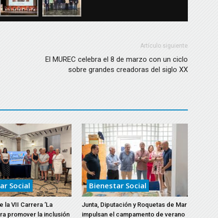
Artículo siguiente
El MUREC celebra el 8 de marzo con un ciclo
sobre grandes creadoras del siglo XX
ar Social
Bienestar Social
 la VII Carrera ‘La
Junta, Diputación y Roquetas de Mar
ara promover la inclusión
impulsan el campamento de verano