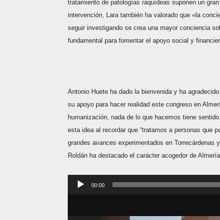
tratamiento de patologías raquídeas suponen un gran
intervención, Lara también ha valorado que «la concie
seguir investigando se crea una mayor conciencia sob
fundamental para fomentar el apoyo social y financier
Antonio Huete ha dado la bienvenida y ha agradecido a
su apoyo para hacer realidad este congreso en Almer
humanización, nada de lo que hacemos tiene sentido 
esta idea al recordar que “tratamos a personas que 
grandes avances experimentados en Torrecárdenas y q
Roldán ha destacado el carácter acogedor de Almería
Reproductor
00:00
de
audio