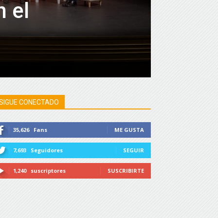
 el
SIGUE CONECTADO
35,626
Fans
ME GUSTA
7,693
Seguidores
SEGUIR
1,240
suscriptores
SUSCRIBIRTE