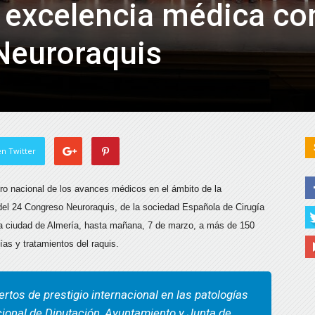
a excelencia médica con
Neuroraquis
n Twitter
tro nacional de los avances médicos en el ámbito de la
n del 24 Congreso Neuroraquis, de la sociedad Española de Cirugía
 la ciudad de Almería, hasta mañana, 7 de marzo, a más de 150
ías y tratamientos del raquis.
rtos de prestigio internacional en las patologías
ucional de Diputación, Ayuntamiento y Junta de