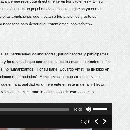
 avance que repercute directamente en los pacientes». En su
nciación juega un papel crucial en la investigación ya que al
re las condiciones que afectan a los pacientes y esto es
o necesario para desarrollar tratamientos innovadores».
 las instituciones colaboradoras, patrocinadores y participantes
ía y ha apuntado que uno de los aspectos más importantes es “la
si no humanizamos”. Por su parte, Eduardo Amat, ha incidido en
padecen enfermedades”. Manolo Vida ha puesto de relieve los
ue en la actualidad es un referente en esta materia, y Héctor
 y los almerienses para la celebración de este congreso.
Utiliza
00:00
las
1
of 3
teclas
de