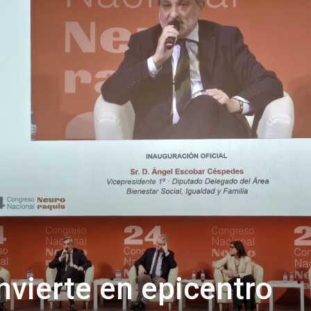
de
Almería
nvierte en epicentro