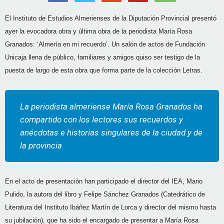
El Instituto de Estudios Almerienses de la Diputación Provincial presentó
ayer la evocadora obra y última obra de la periodista María Rosa
Granados: ‘Almería en mi recuerdo’. Un salón de actos de Fundación
Unicaja llena de público, familiares y amigos quiso ser testigo de la
puesta de largo de esta obra que forma parte de la colección Letras.
La periodista almeriense María Rosa Granados ha
compartido con los lectores sus recuerdos y
anécdotas e historias singulares de la ciudad y de
la provincia
En el acto de presentación han participado el director del IEA, Mario
Pulido, la autora del libro y Felipe Sánchez Granados (Catedrático de
Literatura del Instituto Ibáñez Martín de Lorca y director del mismo hasta
su jubilación), que ha sido el encargado de presentar a María Rosa