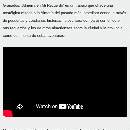
Granados. ‘Almería en Mi Recuerdo’ es un trabajo que ofrece una
nostálgica mirada a la Almería del pasado más inmediato donde, a través
de pequeñas y cotidianas historias, la escritora comparte con el lector
sus recuerdos y los de otros almerienses sobre la ciudad y la provincia
como continente de estas aventuras.