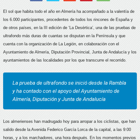
El sol que habita todo el año en Almería ha acompañado a la valentía de
los 6.000 participantes, procedentes de todos los rincones de España y
de otros países, en la III edición de ‘La Desértica’, una de las pruebas de
ultrafondo más duras de cuantas se disputan en la Península y que
cuenta con la organización de La Legión, en colaboración con el
Ayuntamiento de Almería, Diputación Provincial, Junta de Andalucía y los
ayuntamientos de las localidades por los que transcurre el recorrido.
La prueba de ultrafondo se inició desde la Rambla
y ha contado con el apoyo del Ayuntamiento de
Almería, Diputación y Junta de Andalucía
Los almerienses han madrugado hoy para arropar a los ciclistas, que han
salido desde la Avenida Federico García Lorca de la capital, a las 9:00
horas, y a los marchadores, una hora después. En los momentos previos