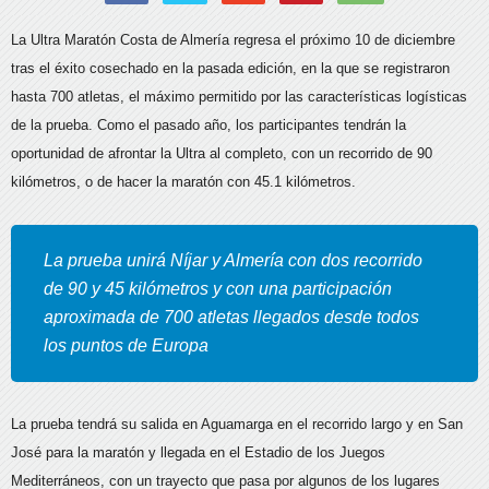
La Ultra Maratón Costa de Almería regresa el próximo 10 de diciembre
tras el éxito cosechado en la pasada edición, en la que se registraron
hasta 700 atletas, el máximo permitido por las características logísticas
de la prueba. Como el pasado año, los participantes tendrán la
oportunidad de afrontar la Ultra al completo, con un recorrido de 90
kilómetros,
o de hacer la maratón con 45.1 kilómetros.
La prueba unirá Níjar y Almería con dos recorrido
de 90 y 45 kilómetros y con una participación
aproximada de 700 atletas llegados desde todos
los puntos de Europa
La prueba tendrá su salida en Aguamarga en el recorrido largo y en San
José para la maratón y llegada en el Estadio de los Juegos
Mediterráneos, con un trayecto que pasa por algunos de los lugares