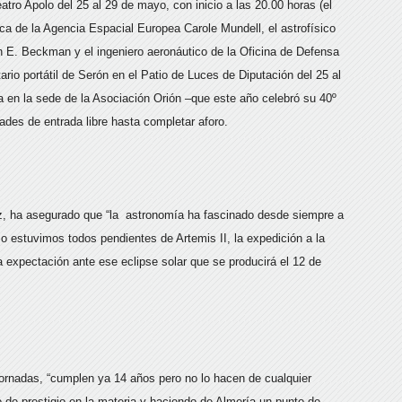
atro Apolo del 25 al 29 de mayo, con inicio a las 20.00 horas (el
ica de la Agencia Espacial Europea Carole Mundell, el astrofísico
n E. Beckman y el ingeniero aeronáutico de la Oficina de Defensa
ario portátil de Serón en el Patio de Luces de Diputación del 25 al
en la sede de la Asociación Orión –que este año celebró su 40º
ades de entrada libre hasta completar aforo.
ruz, ha asegurado que “la astronomía ha fascinado desde siempre a
o estuvimos todos pendientes de Artemis II, la expedición a la
la expectación ante ese eclipse solar que se producirá el 12 de
Jornadas, “cumplen ya 14 años pero no lo hacen de cualquier
o de prestigio en la materia y haciendo de Almería un punto de