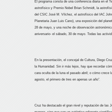
El programa consta de una conferencia diaria en el Te
astrofísico y Premio Nobel Brian Schmidt, la astrofís
del CSIC José M. Vílchez, el astrofísico del IAC Joh
Planetaria Juan Luis Cano), una exposición del planet
28 de mayo, y una noche de observación astronómica 
aniversario- el sábado, 30 de mayo. Todas las activid
En la presentación, el concejal de Cultura, Diego C
la Humanidad. Sin ir más lejos, hay que recordar cóm
cara oculta de la luna el pasado abril; o cómo crece 
agosto, el primero de tres en apenas un año”.
Cruz ha destacado el gran nivel y reputación de las 
manera, sino que son un auténtico referente científic